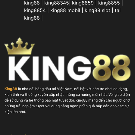
king88 | king88345| king8859 | king8855 |
king8854 | king88 mobil | king88 slot | tại
king88 |
King88
là nhà cái hàng đầu tại Việt Nam, nổi bật với các trò chơi đa dạng,
kịch tính và thường xuyên cập nhật những xu hướng mới nhất. Với giao diện
dễ sử dụng và hệ thống bảo mật tuyệt đối, King88 mang đến cho người chơi
những trải nghiệm tuyệt vời cùng hàng ngàn phần quà hấp dẫn cho các sự
kiện lớn nhỏ.