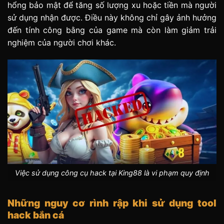
hổng bảo mật để tăng số lượng xu hoặc tiền mà người
sử dụng nhận được. Điều này không chỉ gây ảnh hưởng
đến tính công bằng của game mà còn làm giảm trải
nghiệm của người chơi khác.
Việc sử dụng công cụ hack tại King88 là vi phạm quy định
Những nguy cơ rình rập khi sử dụng tool
hack bắn cá