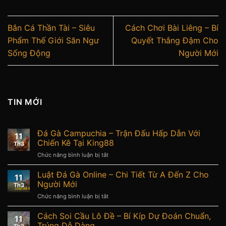
Bắn Cá Thần Tài – Siêu
Cách Chơi Bài Liêng – Bí
Phẩm Thế Giới Săn Ngư
Quyết Thắng Đậm Cho
Sống Động
Người Mới
TIN MỚI
Đá Gà Campuchia – Trận Đấu Hấp Dẫn Với
11
Chiến Kê Tại King88
Th3
Chức năng bình luận bị tắt
ở
Đá
Gà
Luật Đá Gà Online – Chi Tiết Từ A Đến Z Cho
11
Campuchia
Người Mới
Th3
–
Chức năng bình luận bị tắt
ở
Trận
Luật
Đấu
Đá
Cách Soi Cầu Lô Đề – Bí Kíp Dự Đoán Chuẩn,
Hấp
11
Gà
Dẫn
Trúng Dễ Dàng