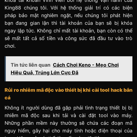
khóa tài khoản vĩnh viễn bởi hệ thống vận hành của
King88 chúng tôi. Với hệ thống giải trí có các biện
pháp bảo mật nghiêm ngặt, nếu chúng tôi phát hiện
bạn đang gian lận thì tài khoản của bạn sẽ bị khóa
ngay lập tức. Không chỉ mất tài khoản, bạn còn có thể
sẽ mất tất cả số tiền và công sức đã đầu tư vào trò
chơi.
Tin tức liên quan
Cách Chơi Keno - Mẹo Chơi
Hiệu Quả, Trúng Lớn Cực Đã
Rủi ro nhiễm mã độc vào thiết bị khi cài tool hack bắn
cá
Không ít người dùng đã gặp phải tình trạng thiết bị bị
nhiễm mã độc sau khi tải và cài đặt tool vào máy.
Những phần mềm này thường sẽ chứa các đoạn mã
nguy hiểm, gây hại cho máy tính hoặc điện thoại của